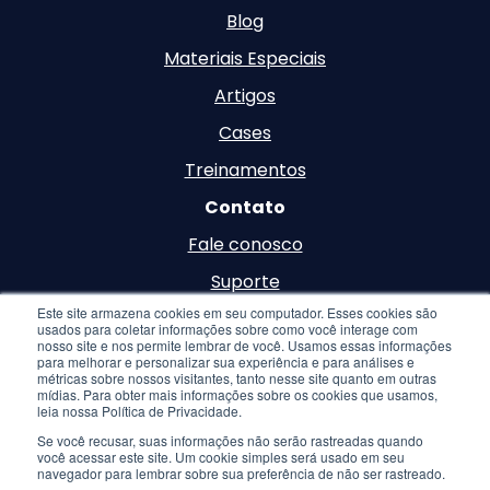
Blog
Materiais Especiais
Artigos
Cases
Treinamentos
Contato
Fale conosco
Suporte
Este site armazena cookies em seu computador. Esses cookies são
Carreira
usados para coletar informações sobre como você interage com
nosso site e nos permite lembrar de você. Usamos essas informações
para melhorar e personalizar sua experiência e para análises e
métricas sobre nossos visitantes, tanto nesse site quanto em outras
mídias. Para obter mais informações sobre os cookies que usamos,
leia nossa Política de Privacidade.
Se você recusar, suas informações não serão rastreadas quando
você acessar este site. Um cookie simples será usado em seu
© 2026 Inteligência de Negócios. Todos os Direitos
navegador para lembrar sobre sua preferência de não ser rastreado.
Reservados. Desenvolvido por
Hook