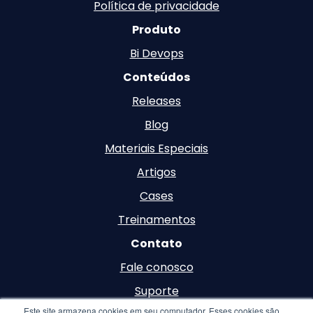
Política de privacidade
Produto
Bi Devops
Conteúdos
Releases
Blog
Materiais Especiais
Artigos
Cases
Treinamentos
Contato
Fale conosco
Suporte
Este site armazena cookies em seu computador. Esses cookies são