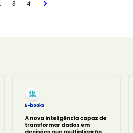
2
3
4
E-books
A nova inteligência capaz de
transformar dados em
decisões que multiplicarão