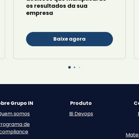
os resultados da sua
empresa
Baixe agora
bre Grupo IN
Produto
C
Quem somos
Bi Devops
Programa de
compliance
Mater