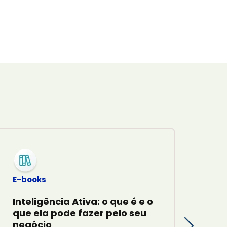
E-books
E-b
Inteligência Ativa: o que é e o
Boa
que ela pode fazer pelo seu
par
negócio
cri