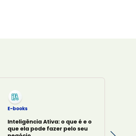
E-books
E-b
Inteligência Ativa: o que é e o
Boa
que ela pode fazer pelo seu
par
negócio
cri