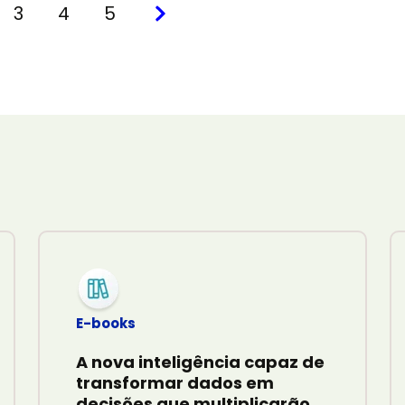
3
4
5
E-books
A nova inteligência capaz de
transformar dados em
decisões que multiplicarão