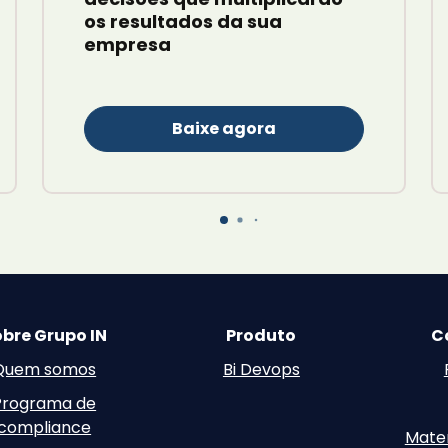
os resultados da sua
empresa
Baixe agora
bre Grupo IN
Produto
C
Quem somos
Bi Devops
Programa de
compliance
Mater