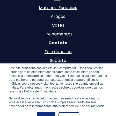
Materiais Especiais
Artigos
Cases
Treinamentos
Contato
Fale conosco
Suporte
Este site armazena cookies em seu computador. Esses cookies são
Carreira
usados para coletar informações sobre como você interage com
nosso site e nos permite lembrar de você. Usamos essas informações
para melhorar e personalizar sua experiência e para análises e
métricas sobre nossos visitantes, tanto nesse site quanto em outras
mídias. Para obter mais informações sobre os cookies que usamos,
leia nossa Política de Privacidade.
Se você recusar, suas informações não serão rastreadas quando
você acessar este site. Um cookie simples será usado em seu
© 2026 Inteligência de Negócios. Todos os Direitos
navegador para lembrar sobre sua preferência de não ser rastreado.
Reservados. Desenvolvido por
Hook