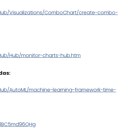
Hub/Visualizations/ComboChart/create-combo-
Hub/Hub/monitor-charts-hub.htm
das:
Hub/AutoML/machine-learning-framework-time-
bE3BC5md96QHg