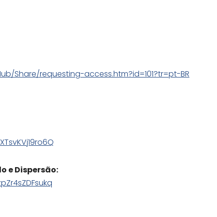
ub/Share/requesting-access.htm?id=101?tr=pt-BR
8XTsvKVj19ro6Q
o e Dispersão:
zpZr4sZDFsukq