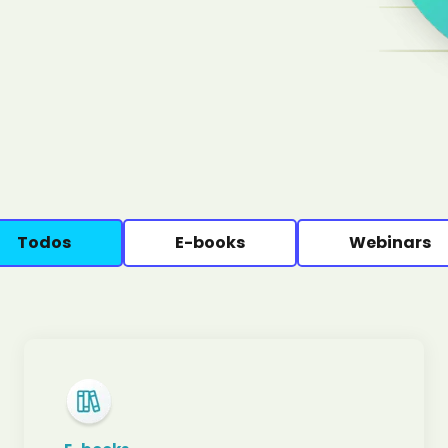
Todos
E-books
Webinars